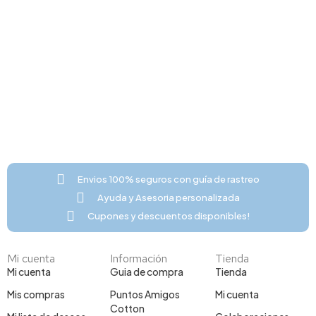
Envios 100% seguros con guía de rastreo
Ayuda y Asesoria personalizada
Cupones y descuentos disponibles!
Mi cuenta
Información
Tienda
Mi cuenta
Guia de compra
Tienda
Mis compras
Puntos Amigos
Mi cuenta
Cotton