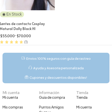
◉ En Stock
Lentes de contacto Cosplay
Natural Dolly Black H1
$
55.000
-
$
70.000
(1)
Envios 100% seguros con guía de rastreo
Ayuda y Asesoria personalizada
Cupones y descuentos disponibles!
Mi cuenta
Información
Tienda
Mi cuenta
Guia de compra
Tienda
Mis compras
Puntos Amigos
Mi cuenta