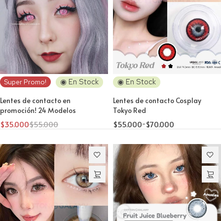
◉ En Stock
◉ En Stock
Super Promo!
Lentes de contacto en
Lentes de contacto Cosplay
promoción! 24 Modelos
Tokyo Red
$
35.000
$
55.000
$
55.000
-
$
70.000