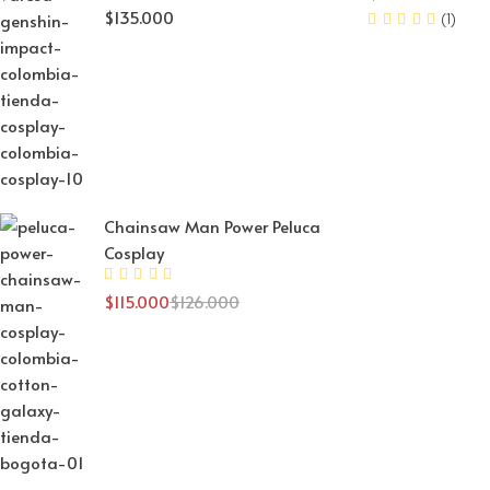
$
135.000
(1)
Chainsaw Man Power Peluca
Cosplay
$
115.000
$
126.000