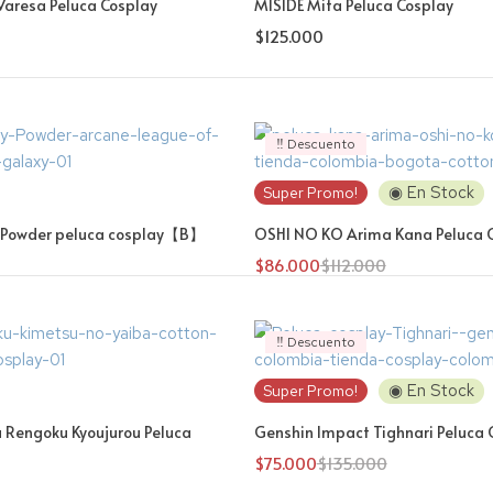
Varesa Peluca Cosplay
MISIDE Mita Peluca Cosplay
$
125.000
‼️ Descuento
◉ En Stock
Super Promo!
 Powder peluca cosplay【B】
OSHI NO KO Arima Kana Peluca 
$
86.000
$
112.000
‼️ Descuento
◉ En Stock
Super Promo!
 Rengoku Kyoujurou Peluca
Genshin Impact Tighnari Peluca 
$
75.000
$
135.000