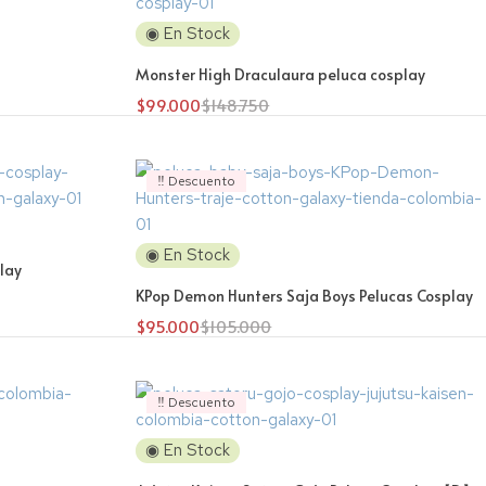
◉ En Stock
Monster High Draculaura peluca cosplay
$
99.000
$
148.750
‼️ Descuento
◉ En Stock
lay
KPop Demon Hunters Saja Boys Pelucas Cosplay
$
95.000
$
105.000
‼️ Descuento
◉ En Stock