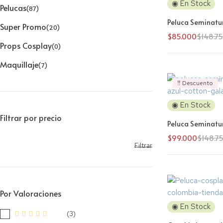
◉ En Stock
Pelucas
(87)
Peluca Seminatur
Super Promo
(20)
$
85.000
$
148.7
Props Cosplay
(0)
Maquillaje
(7)
‼️ Descuento
◉ En Stock
Filtrar por precio
Peluca Seminatur
$
99.000
$
148.7
Filtrar
Por Valoraciones
◉ En Stock
(3)