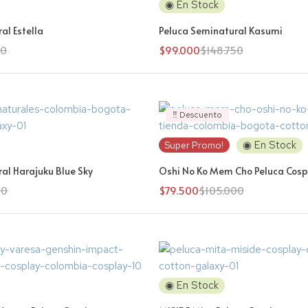
◉ En Stock
al Estella
Peluca Seminatural Kasumi
50
$
99.000
$
148.750
‼️ Descuento
◉ En Stock
Super Promo!
al Harajuku Blue Sky
Oshi No Ko Mem Cho Peluca Cosp
50
$
79.500
$
105.000
◉ En Stock