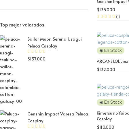
Genshin Impact 
$
135.000
(1)
Top mejor valorados
Sailor Moon Serena Usagui
Peluca Cosplay
◉ En Stock
$
137.000
ARCANE LOL Jinx
$
132.000
◉ En Stock
Kimetsu no Yaiba
Genshin Impact Varesa Peluca
Cosplay
Cosplay
$
110.000