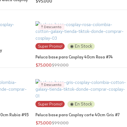
$
95.000
‼️ Descuento
◉ En Stock
Super Promo!
ay
Peluca base para Cosplay 40cm Rosa #74
$
75.000
$
99.000
‼️ Descuento
◉ En Stock
Super Promo!
 40cm Rubia #93
Peluca base para Cosplay corte 40cm Gris #7
$
75.000
$
99.000