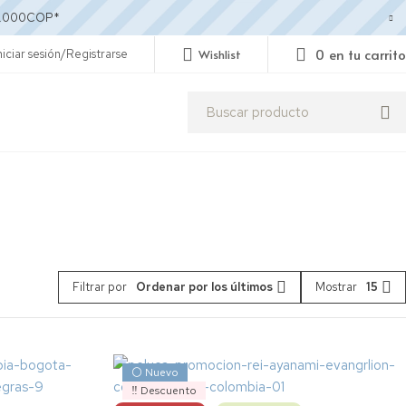
250.000COP*
0
en tu carrito
niciar sesión/Registrarse
Wishlist
Filtrar por
Ordenar por los últimos
Mostrar
15
⚪ Nuevo
‼️ Descuento