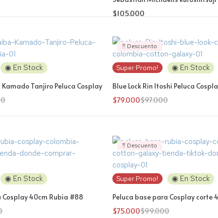
$
105.000
‼️ Descuento
◉ En Stock
◉ En Stock
Super Promo!
 Kamado Tanjiro Peluca Cosplay
Blue Lock Rin Itoshi Peluca Cospl
00
$
79.000
$
97.000
‼️ Descuento
◉ En Stock
◉ En Stock
Super Promo!
a Cosplay 40cm Rubia #88
Peluca base para Cosplay corte
0
$
75.000
$
99.000