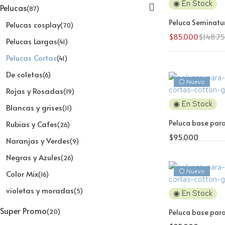
◉ En Stock
Pelucas
(87)
Peluca Seminatur
Pelucas cosplay
(70)
$
85.000
$
148.7
Pelucas Largas
(41)
Pelucas Cortas
(41)
De coletas
(6)
⚪ Nuevo
Rojas y Rosadas
(19)
◉ En Stock
Blancas y grises
(11)
Peluca base par
Rubias y Cafes
(26)
$
95.000
Naranjas y Verdes
(9)
Negras y Azules
(26)
⚪ Nuevo
Color Mix
(16)
violetas y moradas
(5)
◉ En Stock
Super Promo
(20)
Peluca base par