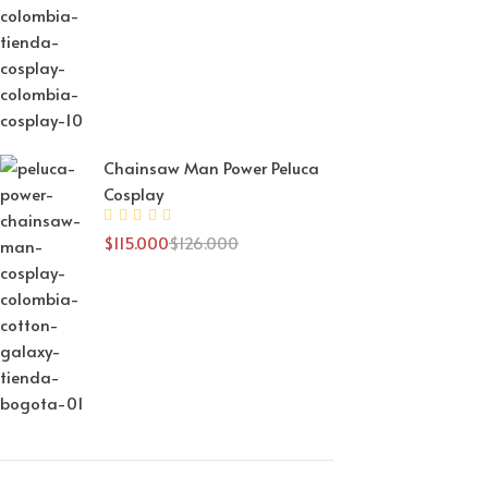
Chainsaw Man Power Peluca
Cosplay
$
115.000
$
126.000