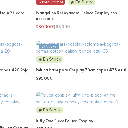
◉ En Stock
Super Promo!
lisa #9 Negra
Evangelion Rei ayanami Peluca Cosplay con
accesorio
$
80.000
$
115.000
⚪ Nuevo
◉ En Stock
capas #20 Roja
Peluca base para Cosplay 30cm capas #35 Azul
$
95.000
◉ En Stock
Luffy One Piece Peluca Cosplay
 Peluca Cosplay