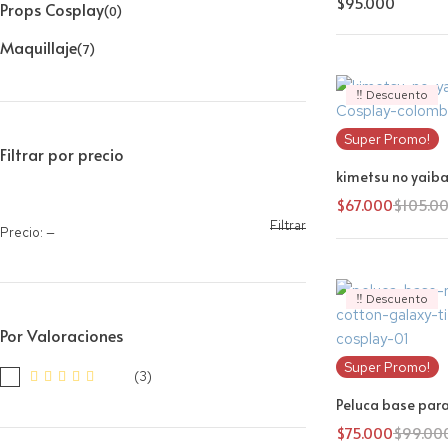
$
95.000
Props Cosplay
(0)
Maquillaje
(7)
‼️ Descuento
Super Promo!
Filtrar por precio
kimetsu no yaiba
$
67.000
$
105.0
Filtrar
Precio:
—
‼️ Descuento
Por Valoraciones
Super Promo!
(3)
Peluca base par
$
75.000
$
99.00