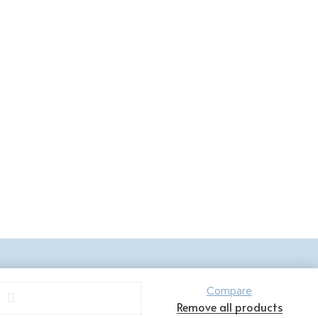
..
 14,5
y
Compare
Remove all products