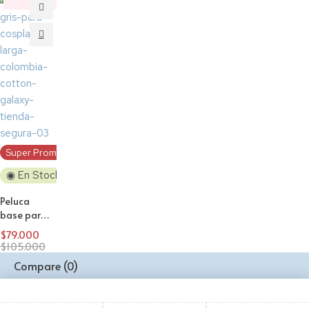
‼️
Black
Descuento
Super Promo!
◉ En Stock
Peluca
base para
Cosplay
$
79.000
lisa 80cm
$
105.000
Gris
Compare
(0)