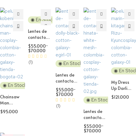
◉ En Stock
Lentes de
contacto
Cosplay
$
55.000
-
Dawn Blue
$
70.000
(1)
◉ En Stock
◉ En Stoc
Lentes de
contacto
My Dress
◉ En Stock
Cosplay
Up Darling
$
55.000
-
Natural
$
70.000
Marin
$
121.000
Chainsaw
Dolly
◉ En Stock
sucubo
Man
Black H1
(1)
Rizu Kyun
Kobeni
$
95.000
Lentes de
Peluca
Higashiyama
contacto
Cosplay
Peluca
Cosplay
$
55.000
-
Cosplay
Mesh
$
70.000
White and