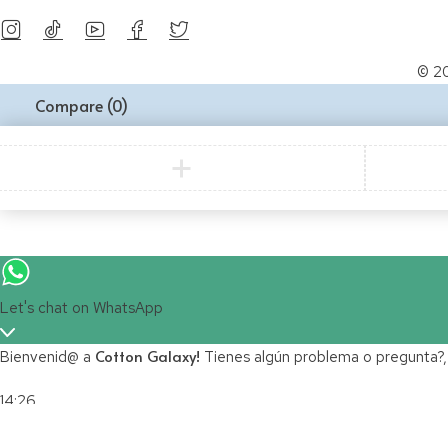
© 20
Compare
(0)
Let's chat on WhatsApp
Cotton Galaxy!
Bienvenid@ a
Tienes algún problema o pregunta?,
14:26
"+chaty_settings.lang.emoji_picker+"