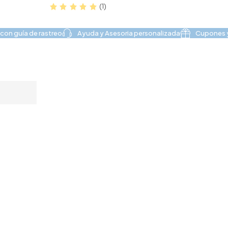
(1)
con guía de rastreo
Ayuda y Asesoria personalizada
Cupones y