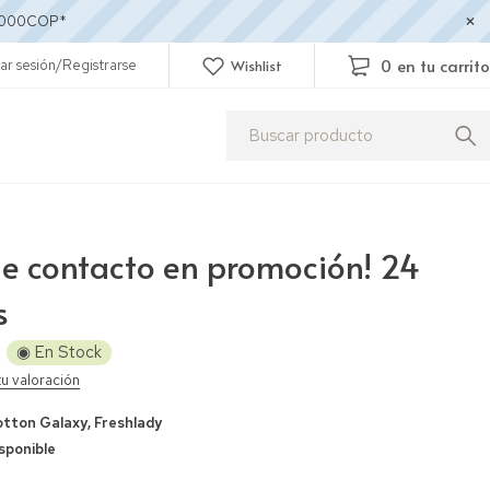
50.000COP*
0
en tu carrito
iar sesión/Registrarse
Wishlist
de contacto en promoción! 24
s
◉ En Stock
tu valoración
tton Galaxy
,
Freshlady
sponible