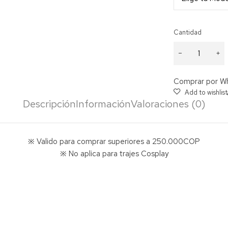
Cantidad
Lentes de
contacto
en
Comprar por W
promoción!
24
Descripción
Información
Valoraciones (0)
Modelos
cantidad
※ Valido para comprar superiores a 250.000COP
※ No aplica para trajes Cosplay