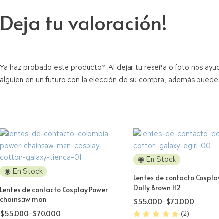
Deja tu valoración!
Ya haz probado este producto? ¡Al dejar tu reseña o foto nos ayud
alguien en un futuro con la elección de su compra, además puede
◉ En Stock
◉ En Stock
Lentes de contacto Cospla
Dolly Brown H2
Lentes de contacto Cosplay Power
chainsaw man
$
55.000
-
$
70.000
$
55.000
-
$
70.000
(2)