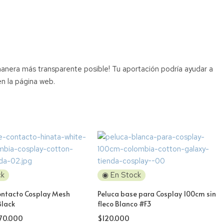
manera más transparente posible! Tu aportación podría ayudar a
n la página web.
ck
◉ En Stock
ontacto Cosplay Mesh
Peluca base para Cosplay 100cm sin
Black
fleco Blanco #F3
70.000
$
120.000