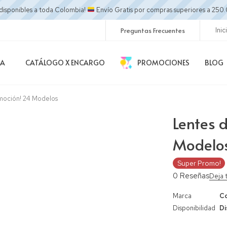
disponibles a toda Colombia!
Envío Gratis por compras superiores a 2
Preguntas Frecuentes
Inic
DA
CATÁLOGO X ENCARGO
PROMOCIONES
BLOG
moción! 24 Modelos
Lentes 
Modelo
Super Promo!
0 Reseñas
Deja 
Marca
Co
Disponibilidad
Di