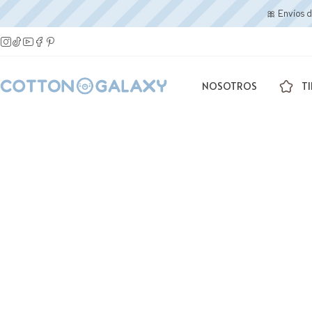
🎀 Envíos 
NOSOTROS
T