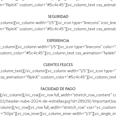
n=”flipInX” custom_color=”#5c4c45″][vc_column_text css_animat
SEGURIDAD
olumn][vc_column width=”1/5″][vc_icon type=”linecons” icon_linec
n=”flipInX” custom_color=”#5c4c45″][vc_column_text css_animat
EXPERIENCIA
column][vc_column width=”1/5″][vc_icon type=”linecons” color=”cu
custom_color=”#5c4c45″][vc_column_text css_animation=”fadeIn”
CLIENTES FELICES
_column_text][/vc_column][vc_column width=”1/5″][vc_icon type=”l
” css_animation=”flipInX” custom_color=”#5c4c45″][vc_column_text
FACILIDAD DE PAGO
][/vc_column][/vc_row][vc_row full_width=”stretch_row_conten
02/header-nube-2024-de-estrellas.jpg?id=28929) !important;back
column][/vc_row][vc_row full_width=”stretch_row” css=”.vc_cust
=”50px”][vc_row_inner][vc_column_inner width=”1/3″][vc_single_i