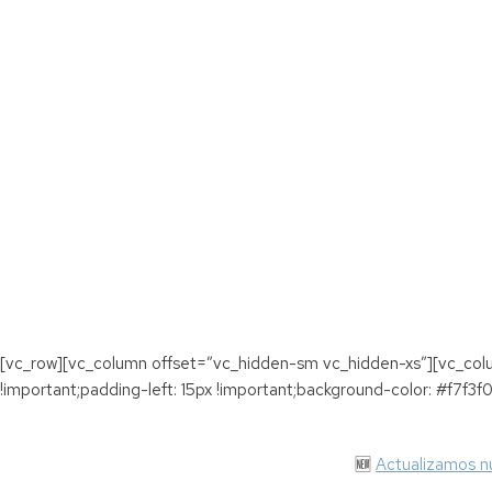
[vc_row][vc_column offset=”vc_hidden-sm vc_hidden-xs”][vc_co
!important;padding-left: 15px !important;background-color: #f7f3f0
🆕
Actualizamos n