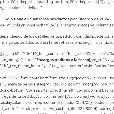
-top: 20px !important;padding-bottom: 20px !important;}”][vc_c
ss_animation=”fadeInUp”]
Solo tiene en cuenta los productos por Encargo de 2024
ner][vc_column_inner width=”1/4″][vc_empty_space][vc_column_te
 dependiendo de los detalles de tu pedido y cantidad puede tomar 
 si algunos pedidos podrían tener retrasos o no según la cantidad
″][vc_cta h2=”206″ h2_font_container=”font_size:102px|color:%2
stom_fonts_h2=”true”]
Encargos pedidos a la fecha
[/vc_cta][/vc
2″ h2_use_theme_fonts=”yes” txt_align=”center” style=”outline” c
 h2=”72″ h2_font_container=”font_size:102px|color:%23a7d6e8|lin
e”]
Encargos pendientes
[/vc_cta][/vc_column_inner][/vc_row_inn
ng-bottom: 5px !important;padding-left: 15px !important;backgrou
a entrega de tu pedido.[/vc_column_text][/vc_column][/vc_row][vc_r
/cosplaycolombia.com/wp-content/uploads/2024/02/header-nube-
ll_width=”stretch_row” css=”.vc_custom_1671827983101{padding-b