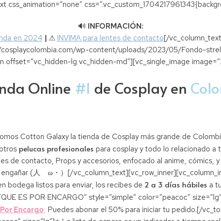
t css_animation=”none” css=”.vc_custom_1704217961343{background
🔊
INFORMACIÓN:
enda en 2024
|
⚠
INVIMA para lentes de contacto
[/vc_column_text
/cosplaycolombia.com/wp-content/uploads/2023/05/Fondo-strella
umn offset=”vc_hidden-lg vc_hidden-md”][vc_single_image image
enda Online
#1
de Cosplay en
Col
omos Cotton Galaxy la tienda de Cosplay más grande de Colombi
pelucas profesionales
sotros
para cosplay y todo lo relacionado a t
es de contacto, Props y accesorios, enfocado al anime, cómics, y
s engañar (人ゝω・）[/vc_column_text][vc_row_inner][vc_column_inn
2 a 3 días hábiles
 bodega listos para enviar, los recibes de
a tu
e=”QUE ES POR ENCARGO” style=”simple” color=”peacoc” size=”lg”]
 Por Encargo
,
Puedes abonar el 50% para iniciar tu pedido.[/vc_t