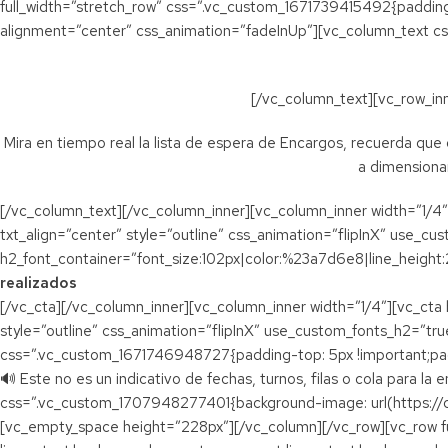
full_width=”stretch_row” css=”.vc_custom_1671739415492{padding
alignment=”center” css_animation=”fadeInUp”][vc_column_text c
[/vc_column_text][vc_row_in
Mira en tiempo real la lista de espera de Encargos, recuerda que
a dimensionar
[/vc_column_text][/vc_column_inner][vc_column_inner width=”1/4
txt_align=”center” style=”outline” css_animation=”flipInX” use_cu
h2_font_container=”font_size:102px|color:%23a7d6e8|line_height:
realizados
[/vc_cta][/vc_column_inner][vc_column_inner width=”1/4″][vc_cta
style=”outline” css_animation=”flipInX” use_custom_fonts_h2=”tru
css=”.vc_custom_1671746948727{padding-top: 5px !important;paddi
🔊 Este no es un indicativo de fechas, turnos, filas o cola para l
css=”.vc_custom_1707948277401{background-image: url(https:/
[vc_empty_space height=”228px”][/vc_column][/vc_row][vc_row fu