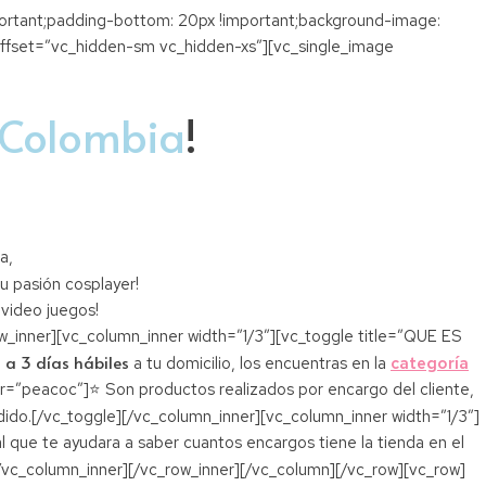
ortant;padding-bottom: 20px !important;background-image:
ffset=”vc_hidden-sm vc_hidden-xs”][vc_single_image
Colombia
!
a,
u pasión cosplayer!
 video juegos!
nner][vc_column_inner width=”1/3″][vc_toggle title=”QUE ES
 a 3 días hábiles
a tu domicilio, los encuentras en la
categoría
r=”peacoc”]⭐ Son productos realizados por encargo del cliente,
dido.[/vc_toggle][/vc_column_inner][vc_column_inner width=”1/3″]
 que te ayudara a saber cuantos encargos tiene la tienda en el
[/vc_column_inner][/vc_row_inner][/vc_column][/vc_row][vc_row]