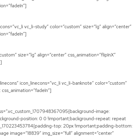
ion=”fadeIn”]
ons=”vc_li vc_li-study” color=”custom” size=”lg” align=”center”
ion=”fadeIn”]
stom” size=”lg” align=”center” css_animation=”flipInX”
]
inecons” icon_linecons=”vc_li vc_li-banknote” color=”custom”
 css_animation=”fadeIn”]
t” css=”.vc_custom_1707948367095{background-image:
ground-position: 0 0 !important;background-repeat: repeat
om_1702234537114{padding-top: 20px !important;padding-bottom:
mage image=”18839″ img_size=”full” alignment=”center”