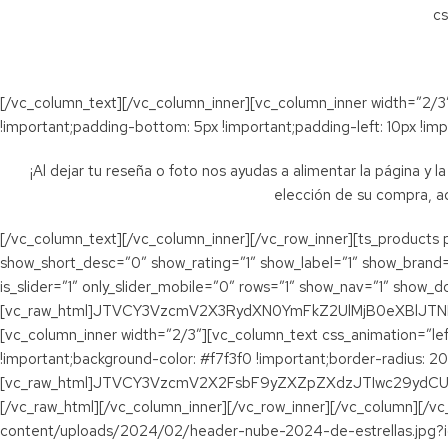
cs
[/vc_column_text][/vc_column_inner][vc_column_inner width=”2/3
!important;padding-bottom: 5px !important;padding-left: 10px !imp
¡Al dejar tu reseña o foto nos ayudas a alimentar la página y
elección de su compra, 
[/vc_column_text][/vc_column_inner][/vc_row_inner][ts_product
show_short_desc=”0″ show_rating=”1″ show_label=”1″ show_brand
is_slider=”1″ only_slider_mobile=”0″ rows=”1″ show_nav=”1″ show_d
[vc_raw_html]JTVCY3VzcmV2X3RydXN0YmFkZ2UlMjB0eXBlJTNEJTI
[vc_column_inner width=”2/3″][vc_column_text css_animation=”lef
!important;background-color: #f7f3f0 !important;border-radius: 20
[vc_raw_html]JTVCY3VzcmV2X2FsbF9yZXZpZXdzJTIwc29ydCUz
[/vc_raw_html][/vc_column_inner][/vc_row_inner][/vc_column][/v
content/uploads/2024/02/header-nube-2024-de-estrellas.jpg?i