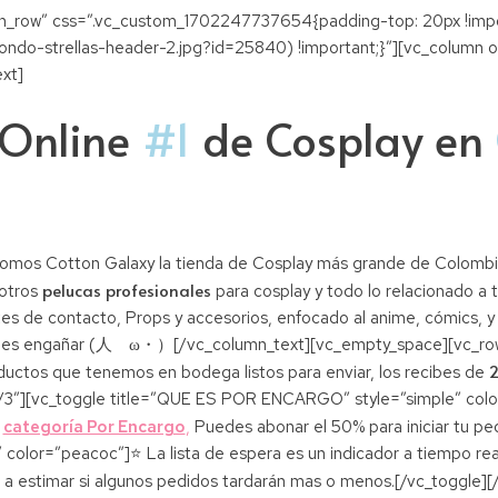
etch_row” css=”.vc_custom_1702247737654{padding-top: 20px !imp
ndo-strellas-header-2.jpg?id=25840) !important;}”][vc_column o
xt]
 Online
#1
de Cosplay en
omos Cotton Galaxy la tienda de Cosplay más grande de Colombi
pelucas profesionales
sotros
para cosplay y todo lo relacionado a t
es de contacto, Props y accesorios, enfocado al anime, cómics, y
jes engañar (人ゝω・）[/vc_column_text][vc_empty_space][vc_row_i
2
ductos que tenemos en bodega listos para enviar, los recibes de
1/3″][vc_toggle title=”QUE ES POR ENCARGO” style=”simple” colo
a
categoría Por Encargo
,
Puedes abonar el 50% para iniciar tu pe
olor=”peacoc”]⭐ La lista de espera es un indicador a tiempo real
a a estimar si algunos pedidos tardarán mas o menos.[/vc_toggle]