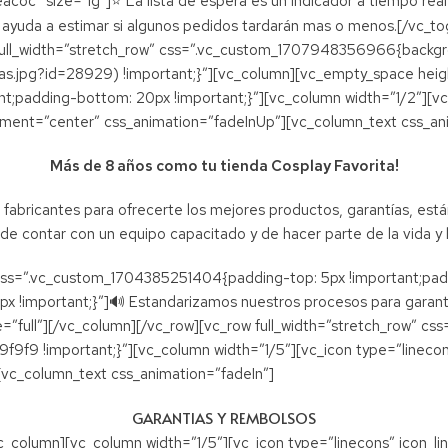
oc” size=”lg”]⭐ La lista de espera es un indicador a tiempo real 
s ayuda a estimar si algunos pedidos tardarán mas o menos.[/vc_t
ull_width=”stretch_row” css=”.vc_custom_1707948356966{backgr
.jpg?id=28929) !important;}”][vc_column][vc_empty_space heig
;padding-bottom: 20px !important;}”][vc_column width=”1/2″][
ignment=”center” css_animation=”fadeInUp”][vc_column_text css_an
Más de 8 años como tu tienda Cosplay Favorita!
fabricantes para ofrecerte los mejores productos, garantías, está
de contar con un equipo capacitado y de hacer parte de la vida 
 css=”.vc_custom_1704385251404{padding-top: 5px !important;padd
20px !important;}”]🔊 Estandarizamos nuestros procesos para gara
=”full”][/vc_column][/vc_row][vc_row full_width=”stretch_row” 
9f9 !important;}”][vc_column width=”1/5″][vc_icon type=”linecons”
[vc_column_text css_animation=”fadeIn”]
GARANTIAS Y REMBOLSOS
olumn][vc_column width=”1/5″][vc_icon type=”linecons” icon_linec