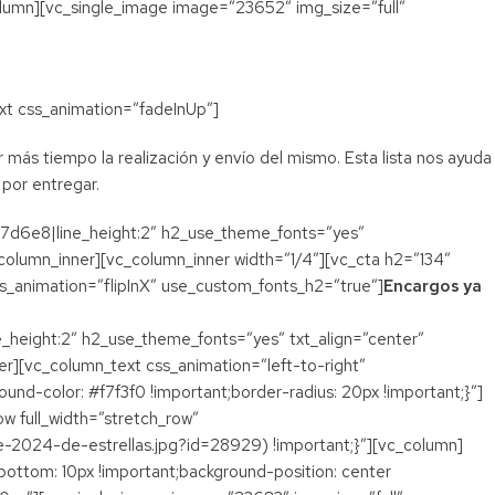
olumn][vc_single_image image=”23652″ img_size=”full”
xt css_animation=”fadeInUp”]
más tiempo la realización y envío del mismo. Esta lista nos ayuda
 por entregar.
3a7d6e8|line_height:2″ h2_use_theme_fonts=”yes”
_column_inner][vc_column_inner width=”1/4″][vc_cta h2=”134″
ss_animation=”flipInX” use_custom_fonts_h2=”true”]
Encargos ya
e_height:2″ h2_use_theme_fonts=”yes” txt_align=”center”
er][vc_column_text css_animation=”left-to-right”
nd-color: #f7f3f0 !important;border-radius: 20px !important;}”]
ow full_width=”stretch_row”
2024-de-estrellas.jpg?id=28929) !important;}”][vc_column]
ottom: 10px !important;background-position: center