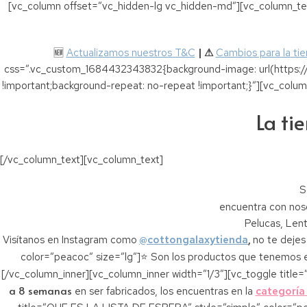
[vc_column offset=”vc_hidden-lg vc_hidden-md”][vc_column_tex
🆕
Actualizamos nuestros T&C
|
⚠
Cambios para la ti
css=”.vc_custom_1684432343832{background-image: url(https:/
!important;background-repeat: no-repeat !important;}”][vc_col
La ti
[/vc_column_text][vc_column_text]
S
encuentra con no
Pelucas, Lent
Visítanos en Instagram como
@cottongalaxytienda
,
no te deje
color=”peacoc” size=”lg”]⭐ Son los productos que tenemos en
[/vc_column_inner][vc_column_inner width=”1/3″][vc_toggle titl
a 8 semanas
en ser fabricados, los encuentras en la
categoría