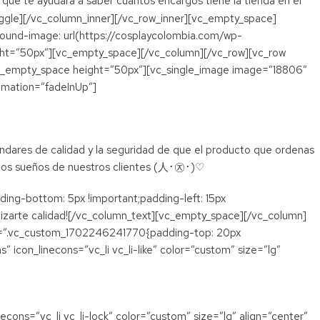
que te ayudara a saber cuantos encargos tiene la tienda en el
oggle][/vc_column_inner][/vc_row_inner][vc_empty_space]
ound-image: url(https://cosplaycolombia.com/wp-
ht=”50px”][vc_empty_space][/vc_column][/vc_row][vc_row
vc_empty_space height=”50px”][vc_single_image image=”18806″
imation=”fadeInUp”]
ndares de calidad y la seguridad de que el producto que ordenas
y los sueños de nuestros clientes (人･㉨･)♡
ing-bottom: 5px !important;padding-left: 15px
ntizarte calidad![/vc_column_text][vc_empty_space][/vc_column]
css=”.vc_custom_1702246241770{padding-top: 20px
 icon_linecons=”vc_li vc_li-like” color=”custom” size=”lg”
ons=”vc_li vc_li-lock” color=”custom” size=”lg” align=”center”