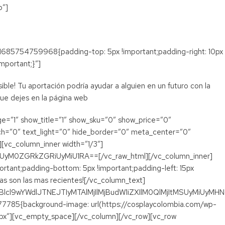
p”]
_1685754759968{padding-top: 5px !important;padding-right: 10px
mportant;}”]
ble! Tu aportación podría ayudar a alguien en un futuro con la
e dejes en la página web
e=”1″ show_title=”1″ show_sku=”0″ show_price=”0″
ch=”0″ text_light=”0″ hide_border=”0″ meta_center=”0″
][vc_column_inner width=”1/3″]
yM0ZGRkZGRiUyMiU1RA==[/vc_raw_html][/vc_column_inner]
rtant;padding-bottom: 5px !important;padding-left: 15px
as son las mas recientes![/vc_column_text]
l9wYWdlJTNEJTIyMTAlMjIlMjBudW1iZXIlM0QlMjItMSUyMiUyMHN
377785{background-image: url(https://cosplaycolombia.com/wp-
px”][vc_empty_space][/vc_column][/vc_row][vc_row