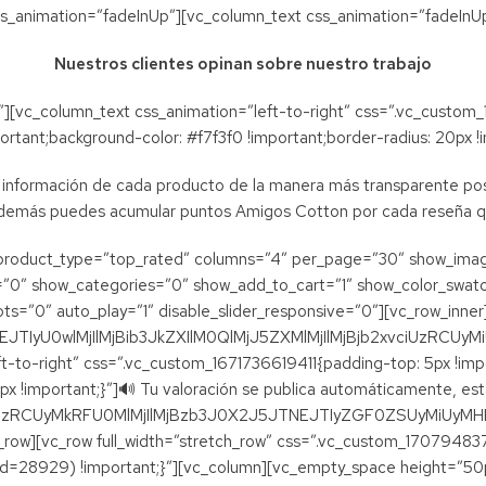
s_animation=”fadeInUp”][vc_column_text css_animation=”fadeInU
Nuestros clientes opinan sobre nuestro trabajo
″][vc_column_text css_animation=”left-to-right” css=”.vc_custom
ortant;background-color: #f7f3f0 !important;border-radius: 20px !i
 la información de cada producto de la manera más transparente posi
además puedes acumular puntos Amigos Cotton por cada reseña qu
s product_type=”top_rated” columns=”4″ per_page=”30″ show_imag
=”0″ show_categories=”0″ show_add_to_cart=”1″ show_color_swat
ots=”0″ auto_play=”1″ disable_slider_responsive=”0″][vc_row_inner
yU0wlMjIlMjBib3JkZXIlM0QlMjJ5ZXMlMjIlMjBjb2xvciUzRCUyMiU
t-to-right” css=”.vc_custom_1671736619411{padding-top: 5px !impo
px !important;}”]🔊 Tu valoración se publica automáticamente, est
RCUyMkRFU0MlMjIlMjBzb3J0X2J5JTNEJTIyZGF0ZSUyMiUyMHBlc
c_row][vc_row full_width=”stretch_row” css=”.vc_custom_1707948
d=28929) !important;}”][vc_column][vc_empty_space height=”50