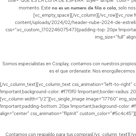
title=”QUE ES LA LISTA DE ESPERA” style=”simple” color=”peac
no es un numero de fila o cola
momento. Este
, solo no
[vc_empty_space][/vc_column][/vc_row][vc_row f
content/uploads/2024/02/header-nube-2024-de-estrellas
css=”.vc_custom_1702246075473{padding-top: 20px !important
img_size=”full” al
Somos especialistas en Cosplay, contamos con nuestros propios 
es el que ordenaste. Nos enorgullecemos 
[/vc_column_text][vc_column_text css_animation=”left-to-right”
!important;background-color: #f7f3f0 !important;border-radius: 
[vc_column width=”1/2″][vc_single_image image=”17760″ img_size
!important;padding-bottom: 20px !important;background-color: #f9f
align=”center” css_animation=”flipInX” custom_color=”#5c4c45″]
Contamos con respaldo para tus compras[/vc_column_text][/vc_c