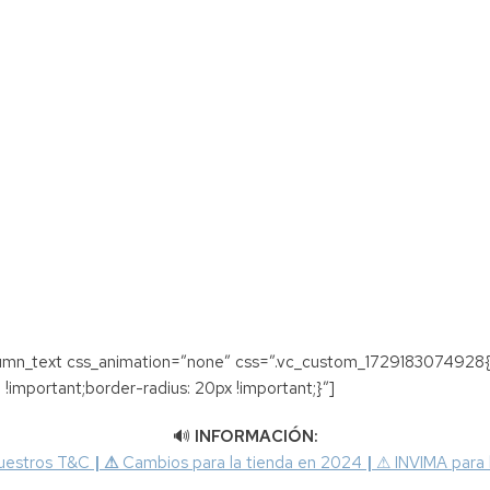
lumn_text css_animation=”none” css=”.vc_custom_1729183074928{
 !important;border-radius: 20px !important;}”]
🔊
INFORMACIÓN:
uestros T&C
|
⚠
Cambios para la tienda en 2024
|
⚠
INVIMA para 