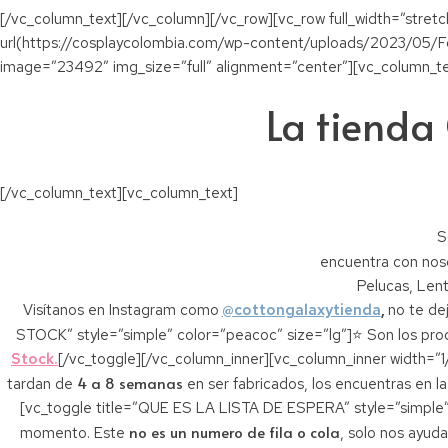
[/vc_column_text][/vc_column][/vc_row][vc_row full_width=”str
url(https://cosplaycolombia.com/wp-content/uploads/2023/05/Fo
image=”23492″ img_size=”full” alignment=”center”][vc_column_te
La tienda
[/vc_column_text][vc_column_text]
S
encuentra con no
Pelucas, Lent
Visítanos en Instagram como
@cottongalaxytienda
,
no te de
STOCK” style=”simple” color=”peacoc” size=”lg”]⭐ Son los pro
Stock.
[/vc_toggle][/vc_column_inner][vc_column_inner width=”
4 a 8 semanas
tardan de
en ser fabricados, los encuentras en l
[vc_toggle title=”QUE ES LA LISTA DE ESPERA” style=”simple” c
no es un numero de fila o cola
momento. Este
, solo nos ayud