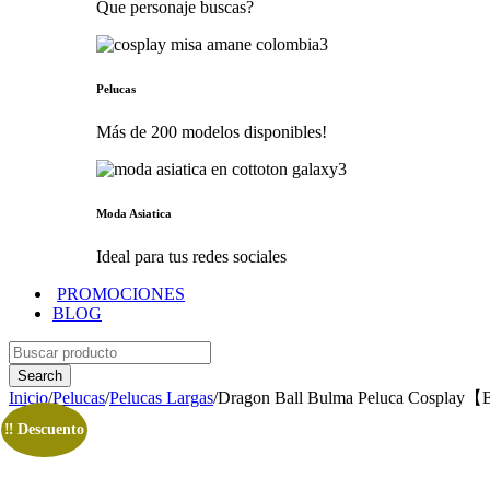
Que personaje buscas?
Pelucas
Más de 200 modelos disponibles!
Moda Asiatica
Ideal para tus redes sociales
PROMOCIONES
BLOG
Inicio
/
Pelucas
/
Pelucas Largas
/
Dragon Ball Bulma Peluca Cosplay
‼️ Descuento