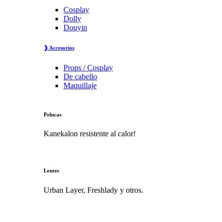
Cosplay
Dolly
Douyin
❱ Accesorios
Props / Cosplay
De cabello
Maquillaje
Pelucas
Kanekalon resistente al calor!
Lentes
Urban Layer, Freshlady y otros.