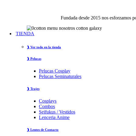
Fundada desde 2015 nos esforzamos por
TIENDA
❱ Ver todo en la tienda
❱ Pelucas
Pelucas Cosplay
Pelucas Seminaturales
❱ Trajes
Cosplays
Combos
Seifukus / Vestidos
Lenceria Anime
❱ Lentes de Contacto