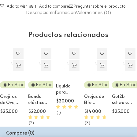
Add to wishlist
Add to compare
Preguntar sobre el producto
Descripción
Información
Valoraciones (0)
Productos relacionados
◉ En Stock
◉ En Stock
◉ En Stock
◉ En Stoc
Liquido
para
Orejitas
Banda
Orejas de
Got2b
lentes
$
20.000
de Oveja
elástica
Elfo
schwarzkop
Solución
Cosplay
para
Vampiro
para
isotónica
$
25.000
$
22.000
$
14.000
$
25.000
(1)
Diadema
pelucas
para
Pelucas o
+ Estuche
de silicona
Cosplay
Cejas
(2)
(3)
Compare
(0)