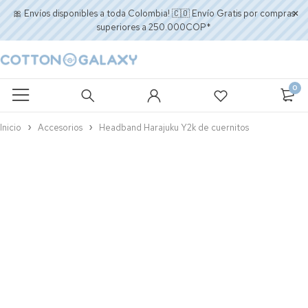
🎀 Envíos disponibles a toda Colombia! 🇨🇴 Envío Gratis por compras
superiores a 250.000COP*
0
Inicio
Accesorios
Headband Harajuku Y2k de cuernitos
AGOTADO