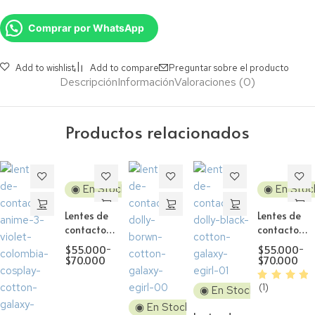
Comprar por WhatsApp
Add to wishlist
Add to compare
Preguntar sobre el producto
Descripción
Información
Valoraciones (0)
Productos relacionados
◉ En Stock
◉ En Stoc
Lentes de
Lentes de
contacto
contacto
Cosplay
Cosplay
$
55.000
-
$
55.000
-
Dawn
Oshi No Ko
$
70.000
$
70.000
Brown
Hoshino Ai
(1)
◉ En Stock
◉ En Stock