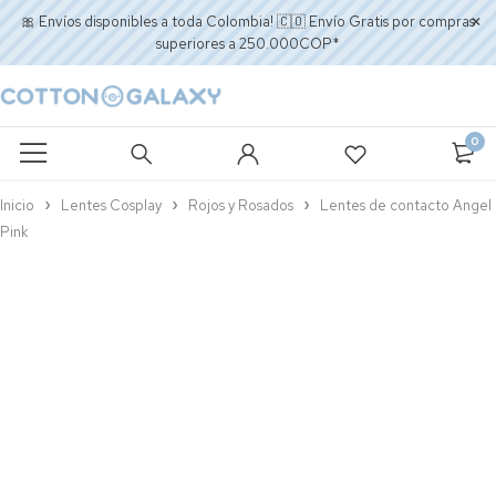
🎀 Envíos disponibles a toda Colombia! 🇨🇴 Envío Gratis por compras
superiores a 250.000COP*
0
Inicio
Lentes Cosplay
Rojos y Rosados
Lentes de contacto Angel
Pink
AGOTADO