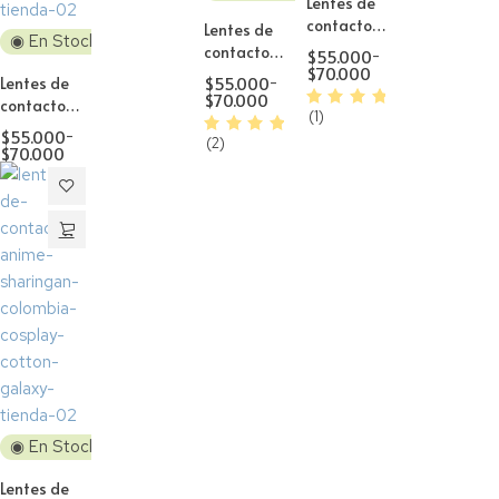
Lentes de
contacto
Lentes de
◉ En Stock
Cosplay
contacto
$
55.000
-
Natural
$
70.000
Cosplay
$
55.000
-
Lentes de
Dolly
Natural
$
70.000
contacto
Black H1
(1)
Dolly
Cosplay
$
55.000
-
Brown H2
(2)
Anime3
$
70.000
Violet
◉ En Stock
Lentes de