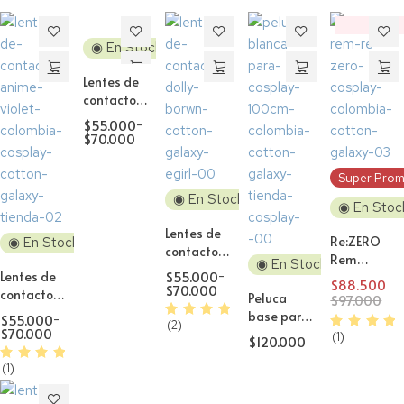
‼️
Descuento
◉ En Stock
Lentes de
contacto
Cosplay
$
55.000
-
Dawn
$
70.000
Brown
Super Prom
◉ En Stock
◉ En Stoc
Lentes de
Re:ZERO
◉ En Stock
contacto
Rem
◉ En Stock
Cosplay
$
55.000
-
Lentes de
Peluca
$
88.500
Natural
$
70.000
contacto
Cosplay
Peluca
$
97.000
Dolly
Cosplay
base para
$
55.000
-
Brown H2
(2)
Anime
$
70.000
Cosplay
(1)
$
120.000
Violet
100cm sin
(1)
fleco
Blanco