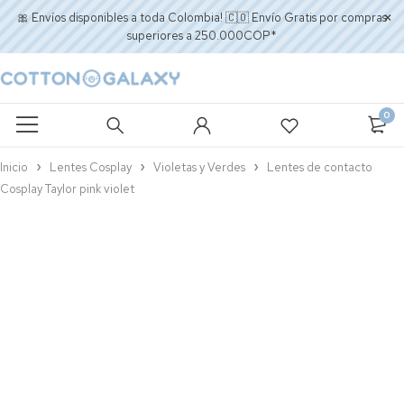
🎀 Envíos disponibles a toda Colombia! 🇨🇴 Envío Gratis por compras
superiores a 250.000COP*
0
Inicio
Lentes Cosplay
Violetas y Verdes
Lentes de contacto
Cosplay Taylor pink violet
AGOTADO