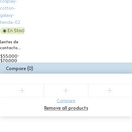
◉ En Stock
Lentes de
contacto
Cosplay
$
55.000
-
Kitawaga
$
70.000
Pink
Compare
(0)
Compare
Remove all products