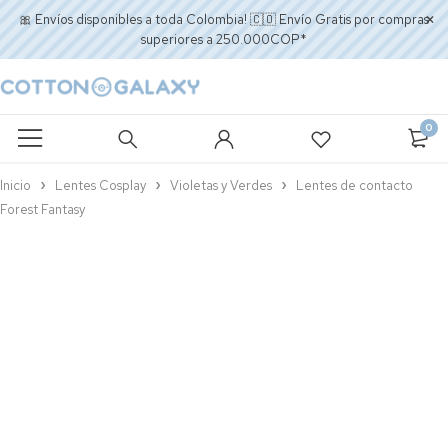
🎀 Envíos disponibles a toda Colombia! 🇨🇴 Envío Gratis por compras
superiores a 250.000COP*
0
Inicio
Lentes Cosplay
Violetas y Verdes
Lentes de contacto
Forest Fantasy
AGOTADO