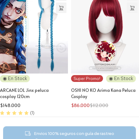
◉ En Stock
◉ En Stock
Super Promo!
ARCANE LOL Jinx peluca
OSHI NO KO Arima Kana Peluca
cosplay 120cm
Cosplay
$
148.000
$
86.000
$
112.000
(1)
Envios 100% seguros con guía de rastreo