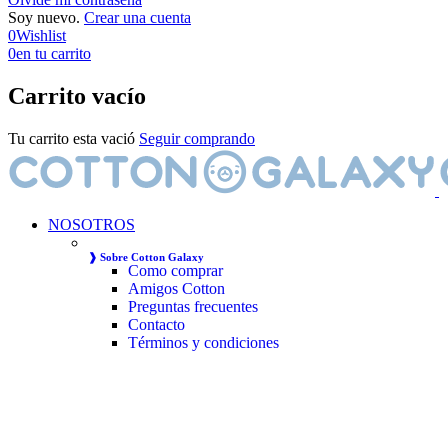
Soy nuevo.
Crear una cuenta
0
Wishlist
0
en tu carrito
Carrito vacío
Tu carrito esta vació
Seguir comprando
NOSOTROS
❱ Sobre Cotton Galaxy
Como comprar
Amigos Cotton
Preguntas frecuentes
Contacto
Términos y condiciones