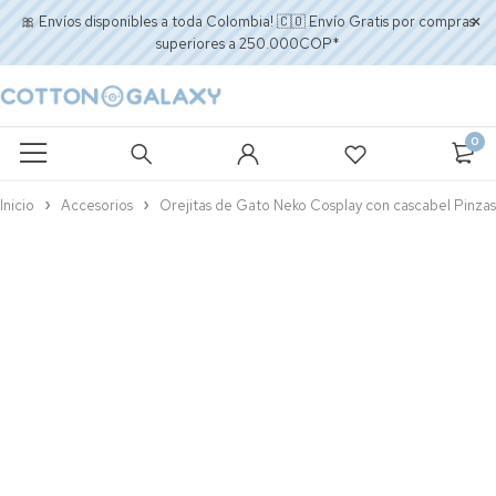
🎀 Envíos disponibles a toda Colombia! 🇨🇴 Envío Gratis por compras
superiores a 250.000COP*
0
Inicio
Accesorios
Orejitas de Gato Neko Cosplay con cascabel Pinzas
AGOTADO