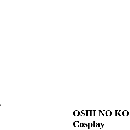
y
OSHI NO KO A
Cosplay