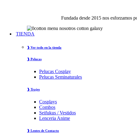
Fundada desde 2015 nos esforzamos por
TIENDA
❱ Ver todo en la tienda
❱ Pelucas
Pelucas Cosplay
Pelucas Seminaturales
❱ Trajes
Cosplays
Combos
Seifukus / Vestidos
Lenceria Anime
❱ Lentes de Contacto