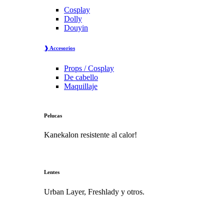
Cosplay
Dolly
Douyin
❱ Accesorios
Props / Cosplay
De cabello
Maquillaje
Pelucas
Kanekalon resistente al calor!
Lentes
Urban Layer, Freshlady y otros.