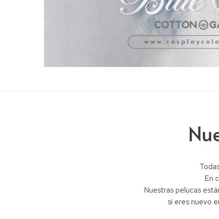
Nue
Todas
En c
Nuestras pelucas están
si eres nuevo e