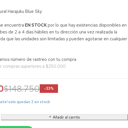
ral Harajuku Blue Sky
se encuentra
EN STOCK
por lo que hay existencias disponibles en
cibes de 2 a 4 días hábiles en tu dirección una vez realizada la
a que las unidades son limitadas y pueden agotarse en cualquier
mos número de rastreo con tu compra
por compras superiores a $250.000
0
$
148.750
-
33
%
ate! solo quedan 2 en stock
Añadir al carrito