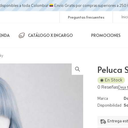
disponibles a toda Colombia!
Envío Gratis por compras superiores a 2
Preguntas Frecuentes
Inic
IENDA
CATÁLOGO X ENCARGO
PROMOCIONES
ky
Peluca 
◉ En Stock
0 Reseñas
Deja 
Marca
Do
Disponibilidad
So
Entrega est