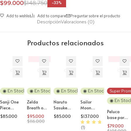
$
99.000
$
148.750
-
33
%
Add to wishlist
Add to compare
Preguntar sobre el producto
Descripción
Valoraciones (0)
Productos relacionados
‼️
‼️
Descuento
Descuento
◉ En Stock
◉ En Stock
◉ En Stock
◉ En Stock
Super Prom
◉ En Stoc
Sanji One
Zelda
Naruto
Sailor
Piece
Breath of
Sasuke
Moon
Peluca
Peluca
the Wild
Uchiha
Serena
$
85.000
$
95.000
$
85.000
$
137.000
base para
Cosplay
Zelda
Peluca
Usagui
$
116.000
Cosplay
Peluca
Cosplay
Peluca
$
79.000
(1)
lisa 80cm
$
105.000