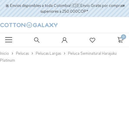
🎀 Envíos disponibles a toda Colombia! 🇨🇴 Envío Gratis por compras
superiores a 250.000COP*
0
Inicio
Pelucas
Pelucas Largas
Peluca Seminatural Harajuku
Platinum
AGOTADO