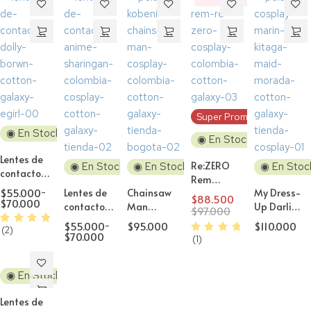
Descuento
Super Promo!
◉ En Stock
◉ En Stock
Lentes de
Re:ZERO
◉ En Stock
◉ En Stock
◉ En Stoc
contacto
Rem
Cosplay
$
55.000
-
Lentes de
Chainsaw
My Dress-
Peluca
$
88.500
Natural
$
70.000
contacto
Man
Up Darling
Cosplay
$
97.000
Dolly
Cosplay
Kobeni
Marin
$
55.000
-
$
95.000
$
110.000
Brown H2
(2)
Sharingan
Higashiyama
Kitagawa
$
70.000
(1)
Naruto
Peluca
Maid
Cosplay
Peluca
◉ En Stock
Cosplay
Lentes de