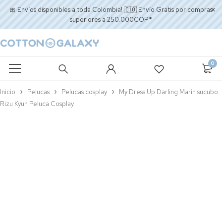
🎀 Envíos disponibles a toda Colombia! 🇨🇴 Envío Gratis por compras
superiores a 250.000COP*
0
Inicio
Pelucas
Pelucas cosplay
My Dress Up Darling Marin sucubo
Rizu Kyun Peluca Cosplay