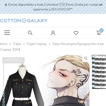
🎀 Envíos disponibles a toda Colombia! 🇨🇴 Envío Gratis por compras
superiores a 250.000COP*
0
Inicio
Trajes
Trajes Cosplay
Tokyo Revengers Ryuuguuji Ken traje
Cosplay【SR】
AGOTADO