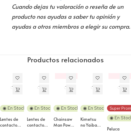
Cuando dejas tu valoración o reseña de un
producto nos ayudas a saber tu opinión y
ayudas a otros miembros a elegir su compra.
Productos relacionados
‼️
‼️
Descuento
Descuento
◉ En Stock
◉ En Stock
◉ En Stock
◉ En Stock
Super Prom
◉ En Stoc
Lentes de
Lentes de
Chainsaw
Kimetsu
contacto
contacto
Man Power
no Yaiba
Peluca
Cosplay
Cosplay
Peluca
Kochou