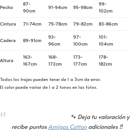
87-
99-
Pecho
91-94cm
95-98cm
90cm
102cm
Cintura
71-74cm
75-78cm
79-82cm
83-86cm
93-
97-
101-
Cadera
89-91cm
96cm
100cm
104cm
163-
168-
173-
178-
Altura
167cm
172cm
177cm
182cm
Todos los trajes pueden tener de 1 a 3cm de error.
El color puede variar de 1 a 2 tonos en las fotos.
🐾 Deja tu valoración y
recibe puntos
Amigos Cotton
adicionales !!