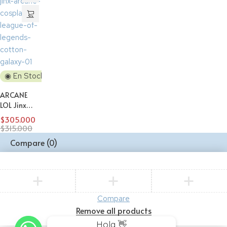
Descuento
cosplay【R】
cosplay【R
◉ En Stock
ARCANE
LOL Jinx
traje
$
305.000
cosplay【SR】
$
315.000
Compare
(0)
Compare
Remove all products
Hola 👋