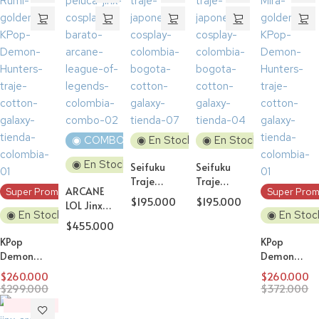
◉ COMBO
◉ En Stock
◉ En Stock
◉ En Stock
Seifuku
Seifuku
Traje
Traje
ARCANE
Super Promo!
Super Prom
Escolar
Escolar
$
195.000
$
195.000
LOL Jinx
Japones
Japones
◉ En Stock
◉ En Stoc
traje y
Negro
Tradicional
$
455.000
Peluca
Bordado
Rosa
KPop
KPop
cosplay
Demon
Demon
Hunters
Hunters
$
260.000
$
260.000
Rumi
Mira
$
299.000
$
372.000
Golden
Golden
‼️
traje
traje