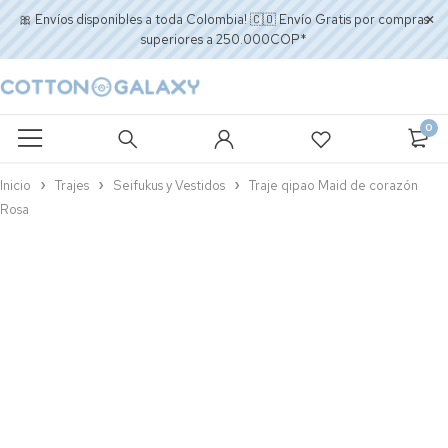
🎀 Envíos disponibles a toda Colombia! 🇨🇴 Envío Gratis por compras
superiores a 250.000COP*
0
Inicio
Trajes
Seifukus y Vestidos
Traje qipao Maid de corazón
Rosa
AGOTADO