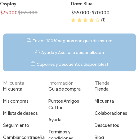
Cosplay
Dawn Blue
$
75.000
$
135.000
$
55.000
-
$
70.000
(1)
Envios 100% seguros con guía de rastreo
Ayuda y Asesoria personalizada
Cupones y descuentos disponibles!
Mi cuenta
Información
Tienda
Mi cuenta
Guia de compra
Tienda
Mis compras
Puntos Amigos
Mi cuenta
Cotton
Mi lista de deseos
Colaboraciones
Ayuda
Seguimiento
Descuentos
Terminos y
Cambiar contraseña
Blog
condiciones