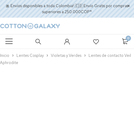
🎀 Envíos disponibles a toda Colombia! 🇨🇴 Envío Gratis por compras
superiores a 250.000COP*
0
Inicio
Lentes Cosplay
Violetas y Verdes
Lentes de contacto Veil
Aphrodite