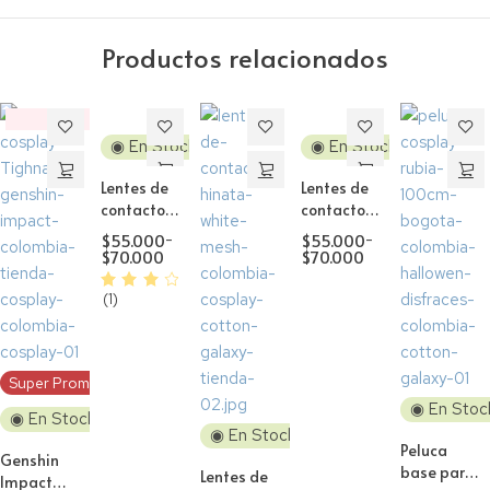
Productos relacionados
‼️
Descuento
◉ En Stock
◉ En Stock
Lentes de
Lentes de
contacto
contacto
Cosplay
Cosplay
$
55.000
-
$
55.000
-
Dawn Blue
Dawn
$
70.000
$
70.000
Brown
(1)
Super Promo!
◉ En Stoc
◉ En Stock
◉ En Stock
Peluca
Genshin
base para
Lentes de
Impact