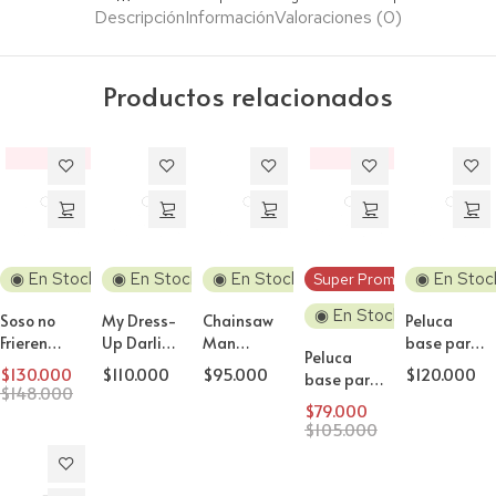
Descripción
Información
Valoraciones (0)
Productos relacionados
‼️
‼️
Descuento
Descuento
◉ En Stock
◉ En Stock
◉ En Stock
◉ En Stoc
Super Promo!
◉ En Stock
Soso no
My Dress-
Chainsaw
Peluca
Frieren
Up Darling
Man
base para
Peluca
Fieren
Marin
Kobeni
Cosplay
$
130.000
$
110.000
$
95.000
$
120.000
base para
Peluca
Kitagawa
Higashiyama
100cm sin
$
148.000
Cosplay
Cosplay
Maid
Peluca
$
79.000
fleco
lisa 80cm
$
105.000
85cm【B】
Peluca
Cosplay
Rubia #F9
Gris
Cosplay