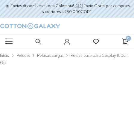
🎀 Envíos disponibles a toda Colombia! 🇨🇴 Envío Gratis por compras
superiores a 250.000COP*
0
Inicio
Pelucas
Pelucas Largas
Peluca base para Cosplay 100cm
Gris
AGOTADO