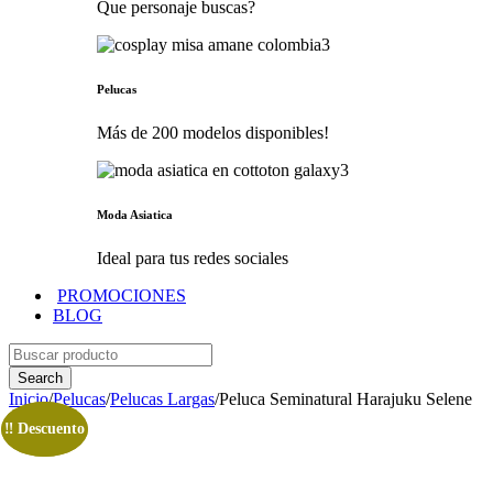
Que personaje buscas?
Pelucas
Más de 200 modelos disponibles!
Moda Asiatica
Ideal para tus redes sociales
PROMOCIONES
BLOG
Inicio
/
Pelucas
/
Pelucas Largas
/
Peluca Seminatural Harajuku Selene
‼️ Descuento
‼️ Descuento