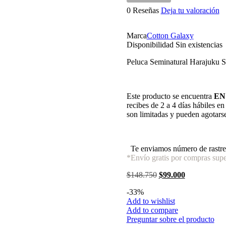
0 Reseñas
Deja tu valoración
Marca
Cotton Galaxy
Disponibilidad
Sin existencias
Peluca Seminatural Harajuku S
Este producto se encuentra
EN
recibes de 2 a 4 días hábiles e
son limitadas y pueden agotars
Te enviamos número de rastre
*Envío gratis por compras supe
El
El
$
148.750
$
99.000
precio
precio
-
33
%
original
actual
Add to wishlist
era:
es:
Add to compare
$148.750.
$99.000.
Preguntar sobre el producto