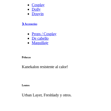
Cosplay
Dolly
Douyin
❱ Accesorios
Props / Cosplay
De cabello
Maquillaje
Pelucas
Kanekalon resistente al calor!
Lentes
Urban Layer, Freshlady y otros.