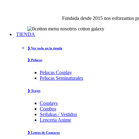
Fundada desde 2015 nos esforzamos por
TIENDA
❱ Ver todo en la tienda
❱ Pelucas
Pelucas Cosplay
Pelucas Seminaturales
❱ Trajes
Cosplays
Combos
Seifukus / Vestidos
Lenceria Anime
❱ Lentes de Contacto