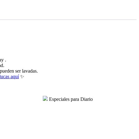
ay .
ad.
 pueden ser lavadas.
lucas aquí
✨
Especiales para Diario