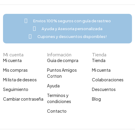
Envios 100% seguros con guía de rastreo
Ayuda y Asesoria personalizada
Cupones y descuentos disponibles!
Mi cuenta
Información
Tienda
Mi cuenta
Guia de compra
Tienda
Mis compras
Puntos Amigos
Mi cuenta
Cotton
Mi lista de deseos
Colaboraciones
Ayuda
Seguimiento
Descuentos
Terminos y
Cambiar contraseña
Blog
condiciones
Contacto