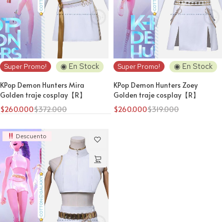
◉ En Stock
◉ En Stock
Super Promo!
Super Promo!
KPop Demon Hunters Mira
KPop Demon Hunters Zoey
Golden traje cosplay【R】
Golden traje cosplay【R】
$
260.000
$
372.000
$
260.000
$
319.000
Descuento