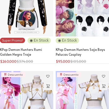
◉ En Stock
◉ En Stock
Super Promo!
KPop Demon Hunters Rumi
KPop Demon Hunters Saja Boys
Golden Negro Traje
Pelucas Cosplay
$
260.000
$
374.000
$
95.000
$
105.000
Descuento
Descuento