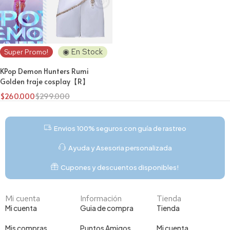
◉ En Stock
Super Promo!
KPop Demon Hunters Rumi
Golden traje cosplay【R】
$
260.000
$
299.000
Envios 100% seguros con guía de rastreo
Ayuda y Asesoria personalizada
Cupones y descuentos disponibles!
Mi cuenta
Información
Tienda
Mi cuenta
Guia de compra
Tienda
Mis compras
Puntos Amigos
Mi cuenta