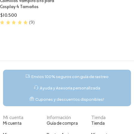
Colmillos Vampiro Elfo para
Cosplay 4 Tamaños
$
10.500
(9)
Envios 100% seguros con guía de rastreo
Ayuda y Asesoria personalizada
Cupones y descuentos disponibles!
Mi cuenta
Información
Tienda
Mi cuenta
Guia de compra
Tienda