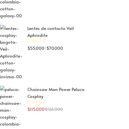
Lentes de contacto Veil
Aphrodite
$
55.000
-
$
70.000
Chainsaw Man Power Peluca
Cosplay
$
115.000
$
126.000