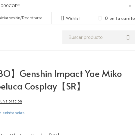
250.000COP*
0
en tu carrito
niciar sesión/Registrarse
Wishlist
】Genshin Impact Yae Miko
 peluca Cosplay【SR】
tu valoración
n existencias