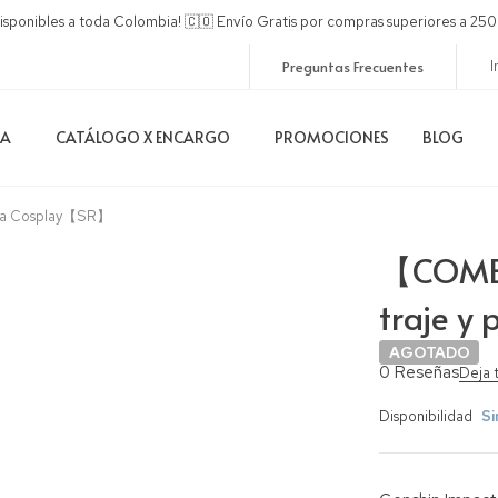
disponibles a toda Colombia! 🇨🇴 Envío Gratis por compras superiores a 
Preguntas Frecuentes
I
DA
CATÁLOGO X ENCARGO
PROMOCIONES
BLOG
uca Cosplay【SR】
【COMBO
traje y
AGOTADO
0 Reseñas
Deja 
Disponibilidad
Si