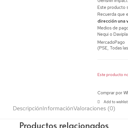
Genshin Impact
Este producto 
Recuerda que el
dirección una 
Medios de pago
Nequi o Davipla
MercadoPago
(PSE, Todas las
Este producto no
Comprar por W
Descripción
Información
Valoraciones (0)
Productos relacionados