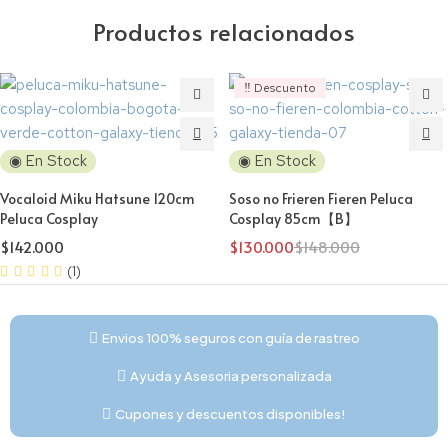
Productos relacionados
‼️ Descuento
◉ En Stock
◉ En Stock
Vocaloid Miku Hatsune 120cm
Soso no Frieren Fieren Peluca
Peluca Cosplay
Cosplay 85cm【B】
$
142.000
$
130.000
$
148.000
(1)
Envios 100% seguros con guía de rastreo
Ayuda y Asesoria personalizada
Cupones y descuentos disponibles!