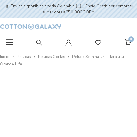
🎀 Envíos disponibles a toda Colombia! 🇨🇴 Envío Gratis por compras
superiores a 250.000COP*
0
Inicio
Pelucas
Pelucas Cortas
Peluca Seminatural Harajuku
Orange Life
AGOTADO