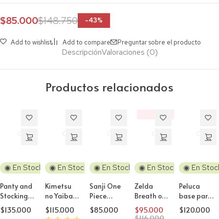
$
85.000
$
148.750
-
43
%
Add to wishlist
Add to compare
Preguntar sobre el producto
Descripción
Valoraciones (0)
Productos relacionados
‼️
Descuento
◉ En Stock
◉ En Stock
◉ En Stock
◉ En Stock
◉ En Stoc
Panty and
Kimetsu
Sanji One
Zelda
Peluca
Stocking
no Yaiba
Piece
Breath of
base para
peluca
Kochou
Peluca
the Wild
Cosplay
$
135.000
$
115.000
$
85.000
$
95.000
$
120.000
cosplay
Shinobu
Cosplay
Zelda
100cm sin
$
116.000